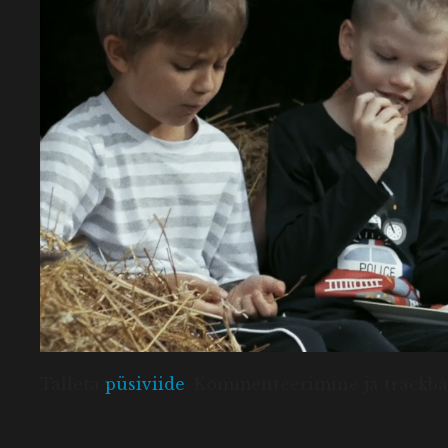
Talleta
püsiviide
. Kommenteerimine ja trackbac