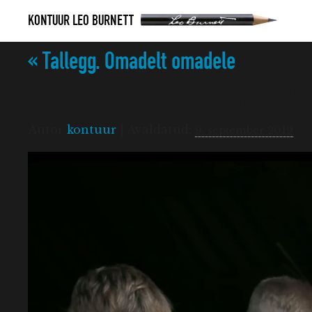
SIIRDU
KONTUUR LEO BURNETT
«
Tallegg. Omadelt omadele
SISU
Screen Shot 2019-09-09 at 11.
JUURDE
Autor
kontuur
|
Avaldatud:
9. september 2019