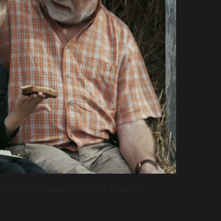
k-viidete lisamine ei ole lubatud.