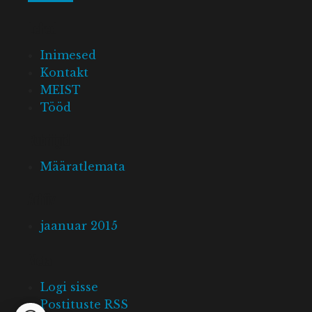
Lehed
Inimesed
Kontakt
MEIST
Tööd
Rubriigid
Määratlemata
Arhiiv
jaanuar 2015
Meta
Logi sisse
Postituste RSS