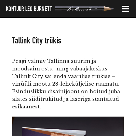
SIIRDU
KONTUUR LEO BURNETT
SISU
TÖÖD
Tallink City trükis
JUURDE
MEIST
Peagi valmiv Tallinna suurim ja
INIMESED
moodsaim ostu- ning vabaajakeskus
Tallink City sai enda väärilise trükise –
KONTAKT
vinüüli mõõtu 28-leheküljelise raamatu.
Esinduslikku disainijoont on hoitud juba
alates siiditrükitud ja laseriga stantsitud
esikaanest.