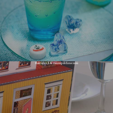
Rakvere LK ruumpildimenüü